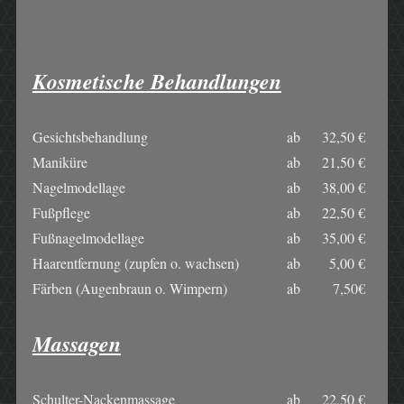
Kosmetische Behandlungen
Gesichtsbehandlung
ab
32,50 €
Maniküre
ab
21,50 €
Nagelmodellage
ab
38,00 €
Fußpflege
ab
22,50 €
Fußnagelmodellage
ab
35,00 €
Haarentfernung (zupfen o. wachsen)
ab
5,00 €
Färben (Augenbraun o. Wimpern)
ab
7,50€
Massagen
Schulter-Nackenmassage
ab
22,50 €